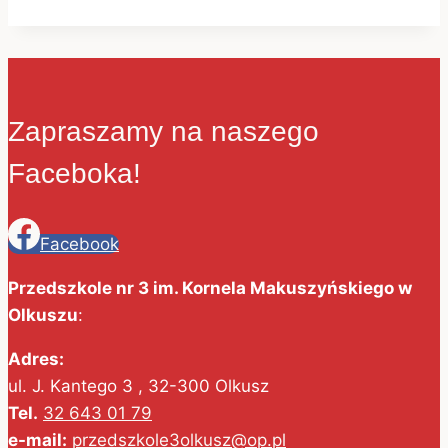
Zapraszamy na naszego
Faceboka!
Facebook
Przedszkole nr 3 im. Kornela Makuszyńskiego w
Olkuszu
:
Adres:
ul. J. Kantego 3 , 32-300 Olkusz
Tel.
32 643 01 79
e-mail:
przedszkole3olkusz@op.pl