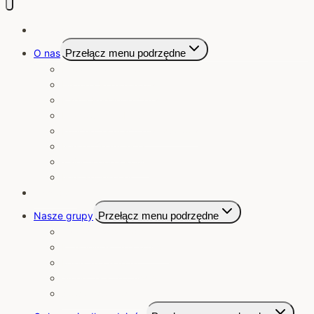
Strona Główna
O nas
Przełącz menu podrzędne
Nasze przedszkole
Historia Przedszkola
Kadra Pedagogiczna
Pracownicy obsługi
Koncepcja pracy przedszkola
Nasze osiągnięcia
Zajęcia dodatkowe
Nasi sponsorzy
Jadłospis
Nasze grupy
Przełącz menu podrzędne
Jagódki 2025/2026
Krasnoludki 2025/2026
Misie 2025/2026
Słoneczka 2025/2026
Sówki 2025/2026