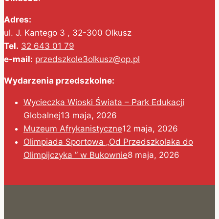
Adres:
ul. J. Kantego 3 , 32-300 Olkusz
Tel.
32 643 01 79
e-mail:
przedszkole3olkusz@op.pl
Wydarzenia przedszkolne:
Wycieczka Wioski Świata – Park Edukacji
Globalnej
13 maja, 2026
Muzeum Afrykanistyczne
12 maja, 2026
Olimpiada Sportowa „Od Przedszkolaka do
Olimpijczyka ” w Bukownie
8 maja, 2026