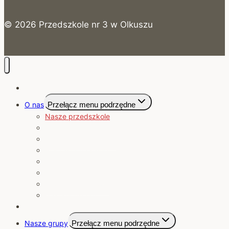
© 2026 Przedszkole nr 3 w Olkuszu
Strona Główna
O nas
Przełącz menu podrzędne
Nasze przedszkole
Historia Przedszkola
Kadra Pedagogiczna
Pracownicy obsługi
Koncepcja pracy przedszkola
Nasze osiągnięcia
Zajęcia dodatkowe
Nasi sponsorzy
Jadłospis
Nasze grupy
Przełącz menu podrzędne