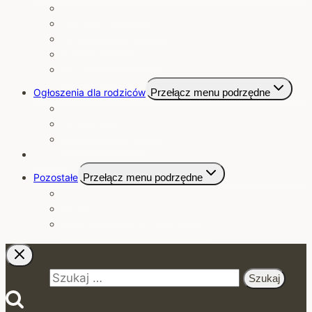
Jagódki 2025/2026
Krasnoludki 2025/2026
Misie 2025/2026
Słoneczka 2025/2026
Sówki 2025/2026
Ogłoszenia dla rodziców
Przełącz menu podrzędne
Kalendarium
Rekrutacja 2026/2027
Dyżury wakacyjne
Kontakt
Pozostałe
Przełącz menu podrzędne
RODO
Standardy Ochrony Małoletnich
Zdrowo jemy, zdrowo rośniemy!
Szukaj: