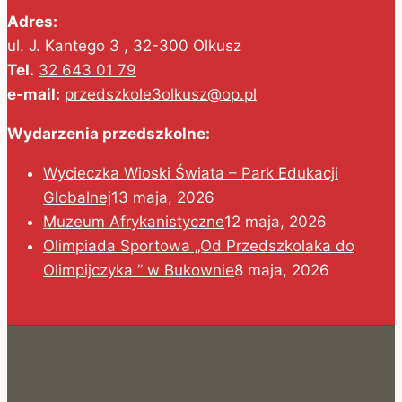
Adres:
ul. J. Kantego 3 , 32-300 Olkusz
Tel.
32 643 01 79
e-mail:
przedszkole3olkusz@op.pl
Wydarzenia przedszkolne:
Wycieczka Wioski Świata – Park Edukacji
Globalnej
13 maja, 2026
Muzeum Afrykanistyczne
12 maja, 2026
Olimpiada Sportowa „Od Przedszkolaka do
Olimpijczyka ” w Bukownie
8 maja, 2026