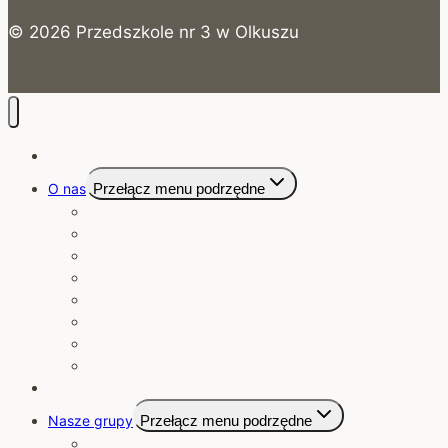
© 2026 Przedszkole nr 3 w Olkuszu
Strona Główna
O nas
Przełącz menu podrzędne
Nasze przedszkole
Historia Przedszkola
Kadra Pedagogiczna
Pracownicy obsługi
Koncepcja pracy przedszkola
Nasze osiągnięcia
Zajęcia dodatkowe
Nasi sponsorzy
Jadłospis
Nasze grupy
Przełącz menu podrzędne
Jagódki 2025/2026