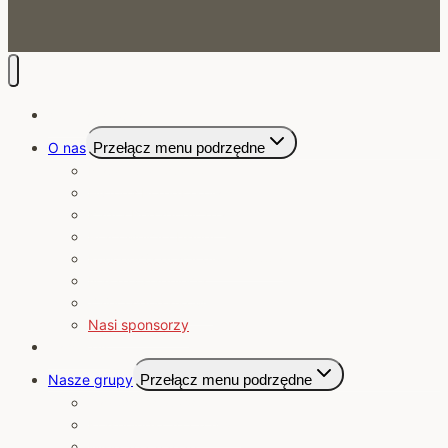
Strona Główna
O nas
Przełącz menu podrzędne
Nasze przedszkole
Historia Przedszkola
Kadra Pedagogiczna
Pracownicy obsługi
Koncepcja pracy przedszkola
Nasze osiągnięcia
Zajęcia dodatkowe
Nasi sponsorzy
Jadłospis
Nasze grupy
Przełącz menu podrzędne
Jagódki 2025/2026
Krasnoludki 2025/2026
Misie 2025/2026