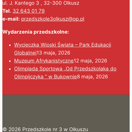
ul. J. Kantego 3 , 32-300 Olkusz
Tel.
32 643 01 79
e-mail:
przedszkole3olkusz@op.pl
Wydarzenia przedszkolne:
Wycieczka Wioski Świata – Park Edukacji
Globalnej
13 maja, 2026
Muzeum Afrykanistyczne
12 maja, 2026
Olimpiada Sportowa „Od Przedszkolaka do
Olimpijczyka ” w Bukownie
8 maja, 2026
© 2026 Przedszkole nr 3 w Olkuszu