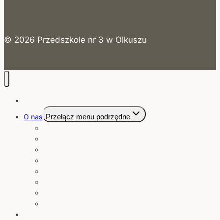
© 2026 Przedszkole nr 3 w Olkuszu
Strona Główna
O nas
Przełącz menu podrzędne
Nasze przedszkole
Historia Przedszkola
Kadra Pedagogiczna
Pracownicy obsługi
Koncepcja pracy przedszkola
Nasze osiągnięcia
Zajęcia dodatkowe
Nasi sponsorzy
Jadłospis