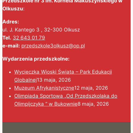
Przedszkole nr 3 im. Kornela Makuszyńskiego w
Olkuszu
:
Adres:
ul. J. Kantego 3 , 32-300 Olkusz
Tel.
32 643 01 79
e-mail:
przedszkole3olkusz@op.pl
Wydarzenia przedszkolne:
Wycieczka Wioski Świata – Park Edukacji
Globalnej
13 maja, 2026
Muzeum Afrykanistyczne
12 maja, 2026
Olimpiada Sportowa „Od Przedszkolaka do
Olimpijczyka ” w Bukownie
8 maja, 2026