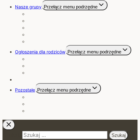
Nasze grupy
Przełącz menu podrzędne
Jagódki 2025/2026
Krasnoludki 2025/2026
Misie 2025/2026
Słoneczka 2025/2026
Sówki 2025/2026
Ogłoszenia dla rodziców
Przełącz menu podrzędne
Kalendarium
Rekrutacja 2026/2027
Dyżury wakacyjne
Kontakt
Pozostałe
Przełącz menu podrzędne
RODO
Standardy Ochrony Małoletnich
Zdrowo jemy, zdrowo rośniemy!
Szukaj: