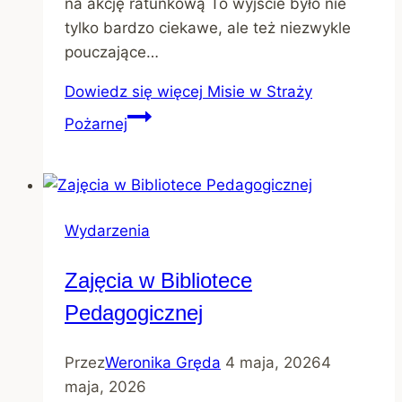
na akcję ratunkową To wyjście było nie
tylko bardzo ciekawe, ale też niezwykle
pouczające…
Dowiedz się więcej
Misie w Straży
Pożarnej
Wydarzenia
Zajęcia w Bibliotece
Pedagogicznej
Przez
Weronika Gręda
4 maja, 2026
4
maja, 2026