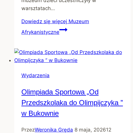
muzeum dzieci uczestniczyły w
warsztatach…
Dowiedz się więcej
Muzeum
Afrykanistyczne
Wydarzenia
Olimpiada Sportowa „Od
Przedszkolaka do Olimpijczyka ”
w Bukownie
Przez
Weronika Gręda
8 maja, 2026
12