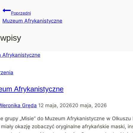
Poprzedni
Muzeum Afrykanistyczne
wpisy
zenia
um Afrykanistyczne
Weronika Gręda
12 maja, 2026
20 maja, 2026
e grupy „Misie” do Muzeum Afrykanistyczne w Olkuszu by
i miały okazję zobaczyć oryginalne afrykańskie maski, 